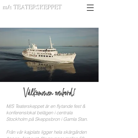
m/s TEATERSKEPPET
Välkommen ombord!
M/S Teaterskeppet är en flytande fest &
konferenslokal belägen i centrala
Stockholm på Skeppsbron i Gamla Stan.
Från vår kajplats ligger hela skärgården