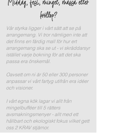
Middag, fest, mingel, mässa
eller
bröllop?
Vår styrka ligger i vårt sätt att se på
arrangemang. Vi tror nämligen inte att
det finns en färdig mall för hur ert
arrangemang ska se ut - vi skräddarsyr
istället varje bokning för att det ska
passa era önskemål.
Oavsett om ni är 50 eller 300 personer
anpassar vi vårt fartyg utifrån era idéer
och visioner.
I vårt egna kök lagar vi allt från
mingelbufféer till 5 rätters
avsmakningsmenyer - allt med ett
hållbart och ekologiskt fokus vilket gett
oss 2 KRAV stjärnor.