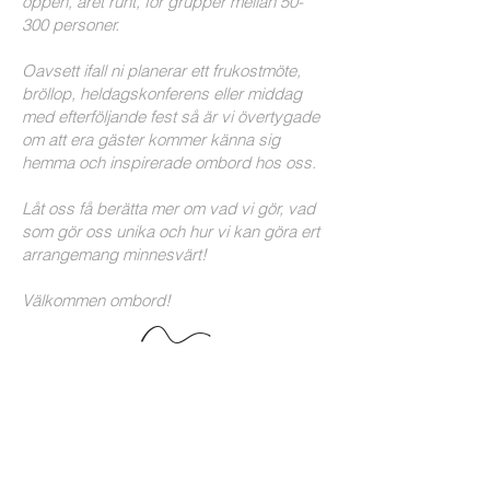
öppen, året runt, för grupper mellan 50-
300 personer.
Oavsett ifall ni planerar ett frukostmöte,
bröllop, heldagskonferens eller middag
med efterföljande fest så är vi övertygade
om att era gäster kommer känna sig
hemma och inspirerade ombord hos oss.
Låt oss få berätta mer om vad vi gör, vad
som gör oss unika och hur vi kan göra ert
arrangemang minnesvärt!
Välkommen ombord!
N